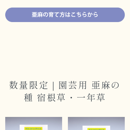
数量限定｜園芸用 亜麻の
種 宿根草・一年草