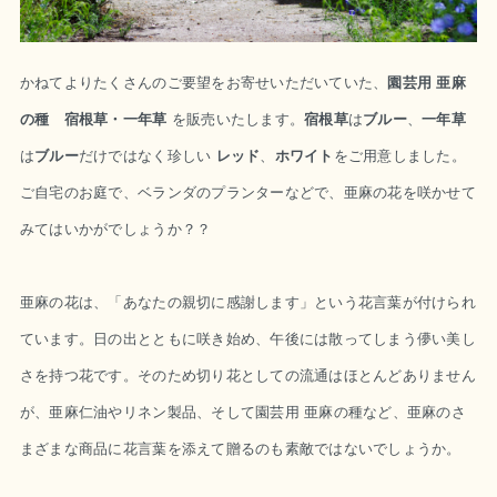
かねてよりたくさんのご要望をお寄せいただいていた、
園芸用 亜麻
の種 宿根草・一年草
を販売いたします。
宿根草
は
ブルー
、
一年草
は
ブルー
だけではなく珍しい
レッド
、
ホワイト
をご用意しました。
ご自宅のお庭で、ベランダのプランターなどで、亜麻の花を咲かせて
みてはいかがでしょうか？？
亜麻の花は、「あなたの親切に感謝します」という花言葉が付けられ
ています。日の出とともに咲き始め、午後には散ってしまう儚い美し
さを持つ花です。そのため切り花としての流通はほとんどありません
が、亜麻仁油やリネン製品、そして園芸用 亜麻の種など、亜麻のさ
まざまな商品に花言葉を添えて贈るのも素敵ではないでしょうか。