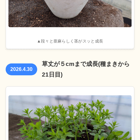
▲段々と亜麻らしく茎がスッと成長
草丈が５cmまで成長(種まきから
2026.4.30
21日目)