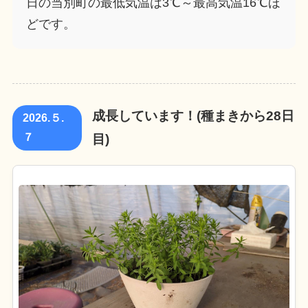
日の当別町の最低気温は3℃～最高気温16℃ほ
どです。
成長しています！(種まきから28日
2026.５.
７
目)