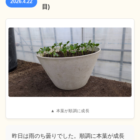
2026.4.22
目)
▲ 本葉が順調に成長
昨日は雨のち曇りでした。順調に本葉が成長