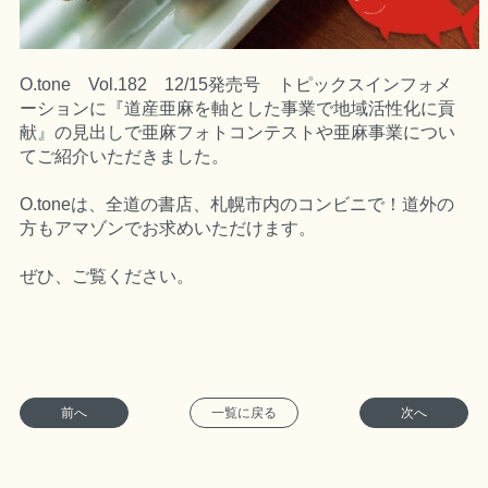
O.tone Vol.182 12/15発売号 トピックスインフォメ
ーションに『道産亜麻を軸とした事業で地域活性化に貢
献』の見出しで亜麻フォトコンテストや亜麻事業につい
てご紹介いただきました。
O.toneは、全道の書店、札幌市内のコンビニで！道外の
方もアマゾンでお求めいただけます。
ぜひ、ご覧ください。
前へ
一覧に戻る
次へ