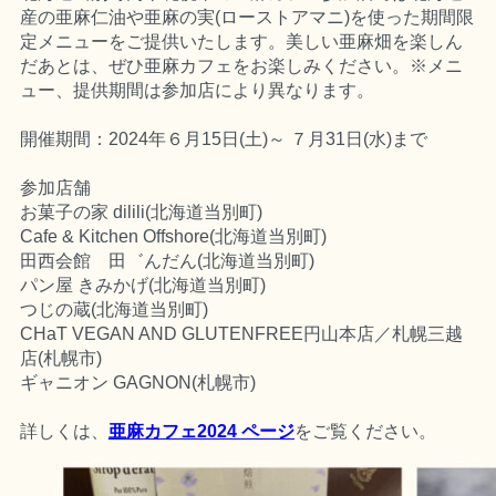
産の亜麻仁油や亜麻の実(ローストアマニ)を使った期間限
定メニューをご提供いたします。美しい亜麻畑を楽しん
だあとは、ぜひ亜麻カフェをお楽しみください。※メニ
ュー、提供期間は参加店により異なります。
開催期間：2024年６月15日(土)～ ７月31日(水)まで
参加店舗
お菓子の家 dilili(北海道当別町)
Cafe & Kitchen Offshore(北海道当別町)
田西会館 田゛んだん(北海道当別町)
パン屋 きみかげ(北海道当別町)
つじの蔵(北海道当別町)
CHaT VEGAN AND GLUTENFREE円山本店／札幌三越
店(札幌市)
ギャニオン GAGNON(札幌市)
詳しくは、
亜麻カフェ2024 ページ
をご覧ください。