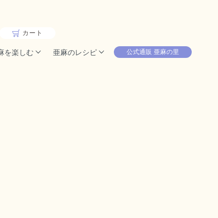
カート
麻を楽しむ
亜麻のレシピ
公式通販 亜麻の里