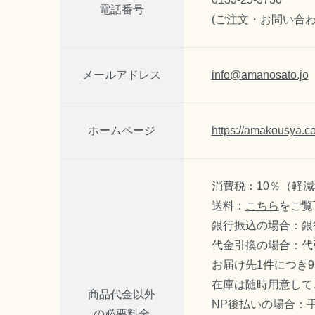
電話番号
(ご注文・お問い合わせ 0
メール
アドレス
info@amanosato.jo
ホームページ
https://amakousya.co
消費税：10％（軽
送料：
こちら
をご覧
銀行振込の場合：銀
代金引換の場合：代
お届け先1件につき9
在庫は随時用意して
商品代金以外
NP後払いの場合：手
の必要料金