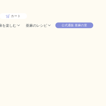
カート
麻を楽しむ
亜麻のレシピ
公式通販 亜麻の里