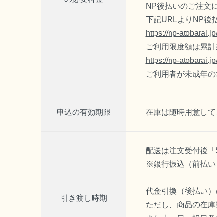
NP後払いのご注文
下記URLよりNP
https://np-atobarai.j
ご利用限度額は累計残
https://np-atobarai.jp
ご利用者が未成年の
申込の
有効期限
在庫は随時用意して
配送は注文受付後「
※銀行振込（前払い
代金引換（後払い）
引き渡し時期
ただし、商品の在庫