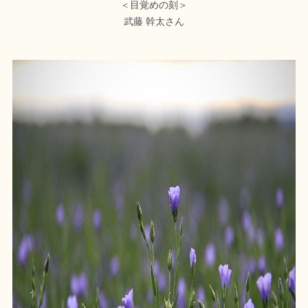
＜目覚めの刻＞
武藤 幹太さん