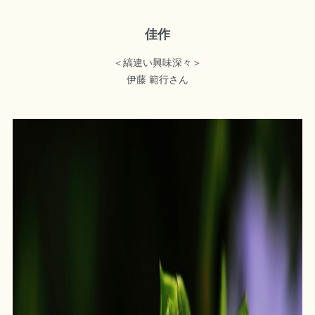
佳作
＜縞違い興味深々＞
伊藤 範行さん