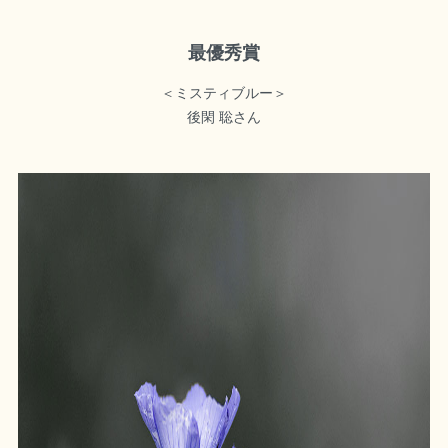
最優秀賞
＜ミスティブルー＞
後閑 聡さん