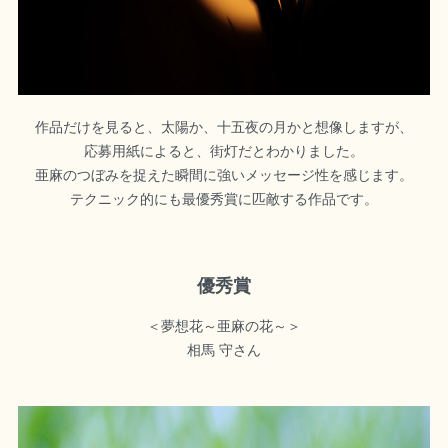
作品だけを見ると、太陽か、十五夜の月かと想像しますが、
応募用紙によると、街灯だとわかりました。
亜麻のつぼみを捉えた瞬間に強いメッセージ性を感じます。
テクニック的にも最優秀賞に匹敵する作品です。
優秀賞
＜夢想花～亜麻の花～＞
相馬 守さん