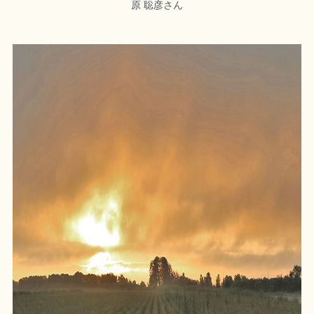
原 聡彦さん