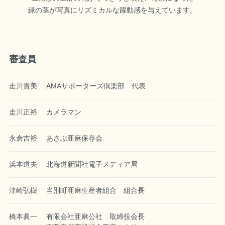
緑の茎が写真にリズミカルな躍動感を与えています。
審査員
走川貴美
AMAサポーターズ倶楽部 代表
走川正裕
カメラマン
永倉吉裕
あさぶ亜麻保存会
浜本道夫
北海道新聞社電子メディア局
津崎弘樹
当別町亜麻生産者組合 組合長
橋本眞一
有限会社亜麻公社 取締役会長