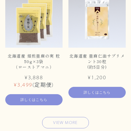
北海道産 焙煎亜麻の実 粒
北海道産 亜麻仁油サプリメ
50g×3袋
ント30粒
（ローストアマニ）
(約5日分)
¥3,888
¥1,200
¥3,499
(定期便)
詳しくはこちら
詳しくはこちら
VIEW MORE