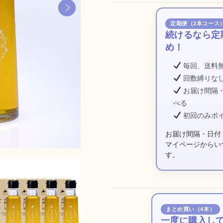
定期便（2本コース
続けるなら定
め！
毎回、送料
回数縛りなし
お届け間隔
べる
初回のみポイ
お届け間隔・日付
マイページからい
す。
まとめ買い（4本）
一度に購入し