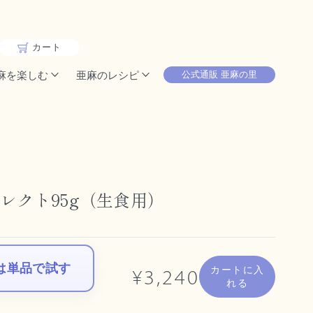
カート
麻を楽しむ
亜麻のレシピ
公式通販 亜麻の里
レクト95g（生食用）
は単品で試す
カートに入
¥3,240
れる