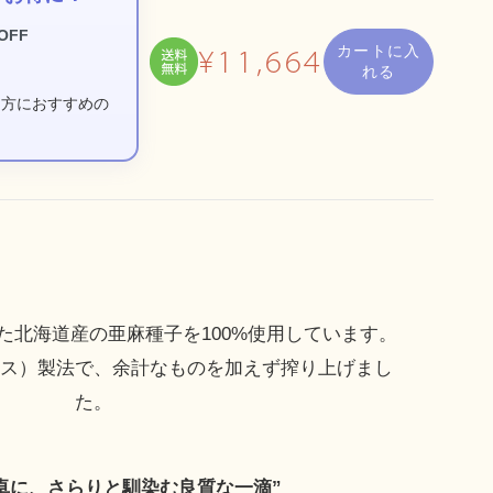
OFF
カートに入
¥11,664
れる
る方におすすめの
。
た北海道産の亜麻種子を100%使用しています。
レス）製法で、余計なものを加えず搾り上げまし
た。
卓に、さらりと馴染む良質な一滴”