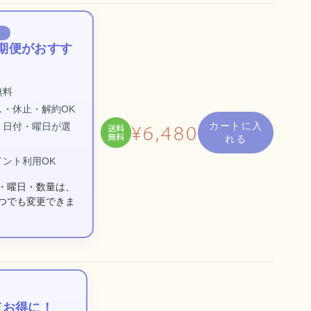
）
期便がおすす
無料
・休止・解約OK
カートに入
・日付・曜日が選
¥6,480
れる
ント利用OK
・曜日・数量は、
つでも変更できま
てお得に！