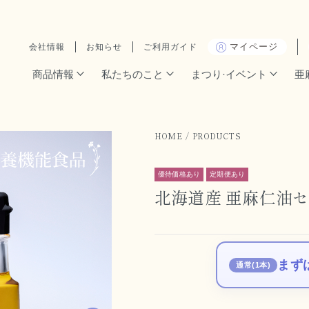
マイページ
会社情報
お知らせ
ご利用ガイド
商品情報
私たちのこと
まつり·イベント
亜
HOME
PRODUCTS
優待価格あり
定期便あり
北海道産 亜麻仁油セ
まず
通常(1本)