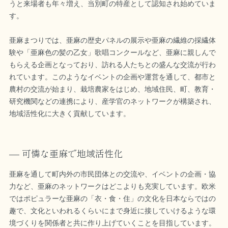
うと来場者も年々増え、当別町の特産として認知され始めていま
す。
亜麻まつりでは、亜麻の歴史パネルの展示や亜麻の繊維の採繊体
験や「亜麻色の髪の乙女」歌唱コンクールなど、亜麻に親しんで
もらえる企画となっており、訪れる人たちとの盛んな交流が行わ
れています。このようなイベントの企画や運営を通して、都市と
農村の交流が始まり、栽培農家をはじめ、地域住民、町、教育・
研究機関などの連携により、産学官のネットワークが構築され、
地域活性化に大きく貢献しています。
可憐な亜麻で地域活性化
亜麻を通して町内外の市民団体との交流や、イベントの企画・協
力など、亜麻のネットワークはどこよりも充実しています。欧米
ではポピュラーな亜麻の「衣・食・住」の文化を日本ならではの
趣で、文化といわれるくらいにまで身近に接していけるような環
境づくりを関係者と共に作り上げていくことを目指しています。