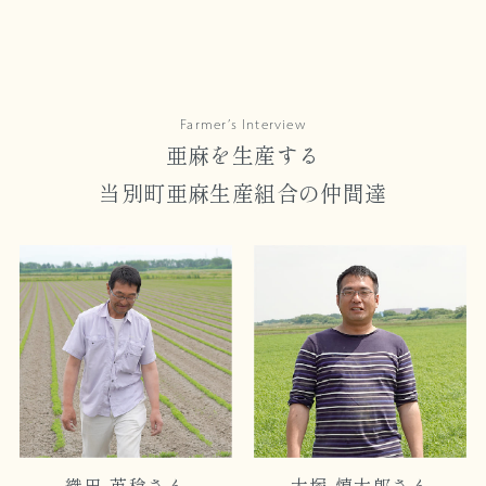
Farmer’s Interview
亜麻を生産する
当別町亜麻生産組合の仲間達
織田 英稔さん
大塚 慎太郎さん