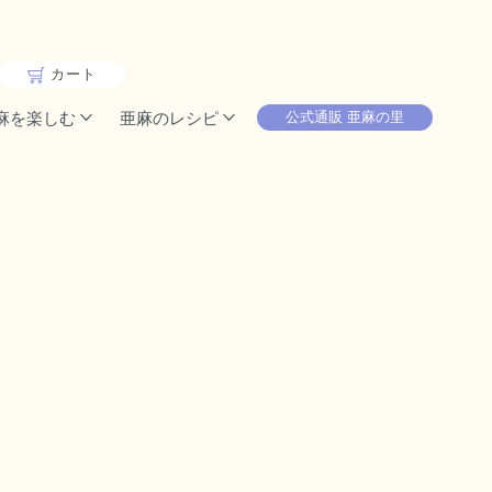
カート
麻を楽しむ
亜麻のレシピ
公式通販 亜麻の里