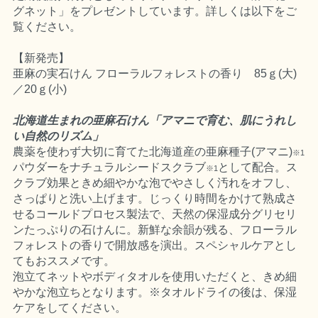
グネット」をプレゼントしています。詳しくは以下をご
覧ください。
【新発売】
亜麻の実石けん フローラルフォレストの香り 85ｇ(大)
／20ｇ(小)
北海道生まれの亜麻石けん「アマニで育む、肌にうれし
い自然のリズム」
農薬を使わず大切に育てた北海道産の亜麻種子(アマニ)
※1
パウダーをナチュラルシードスクラブ
として配合。ス
※1
クラブ効果ときめ細やかな泡でやさしく汚れをオフし、
さっぱりと洗い上げます。じっくり時間をかけて熟成さ
せるコールドプロセス製法で、天然の保湿成分グリセリ
ンたっぷりの石けんに。新鮮な余韻が残る、フローラル
フォレストの香りで開放感を演出。スペシャルケアとし
てもおススメです。
泡立てネットやボディタオルを使用いただくと、きめ細
やかな泡立ちとなります。※タオルドライの後は、保湿
ケアをしてください。