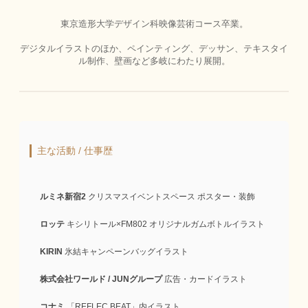
東京造形大学デザイン科映像芸術コース卒業。
デジタルイラストのほか、ペインティング、デッサン、テキスタイ
ル制作、壁画など多岐にわたり展開。
主な活動 / 仕事歴
ルミネ新宿2
クリスマスイベントスペース ポスター・装飾
ロッテ
キシリトール×FM802 オリジナルガムボトルイラスト
KIRIN
氷結キャンペーンバッグイラスト
株式会社ワールド / JUNグループ
広告・カードイラスト
コナミ
「REFLEC BEAT」内イラスト