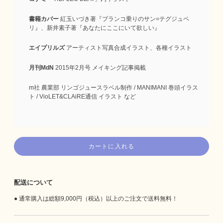
書籍カバー
紅玉いづき著『ブランコ乗りのサン=テグジュペ
リ』、新井素子著『あなたにここにいて欲しい』
エイプリルズ
アーティスト写真合成イラスト、各種イラスト
月刊MdN
2015年2月号 メイキング記事掲載
m社 農業部 リンゴジュースラベル制作 / MANIMANI 巻頭イラス
ト / VioLET&CLAiRE通信 イラスト など
カートに入れる
配送について
通常購入は総額9,000円（税込）以上のご注文で送料無料！