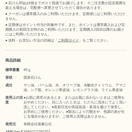
石けん85gは6個までポスト投函でお届けします。※ご注文数が設定範囲を
超える場合は、宅配便へ変更させていただく場合があります。
クーポンは通常購入のみご利用いただけます。定期便にはご利用いただけ
ません。
定期便はポイント付与の対象外です。また、ポイントは通常購入および定
期購入の初回注文時のみご利用いただけます。定期購入2回目以降のお届け
にはご利用いただけません。
送料・お支払い方法の詳細は「
ご利用ガイド
」をご覧ください。
商品詳細
標準重量
85ｇ
形状
固形石けん
成分
ヤシ油、パーム油、水、オリーブ油、水酸化ナトリウム、アマニ
油、シア脂、オレンジ果皮油、レモングラス油、ライム果皮油
使用上の注
●お肌に異常があるとき、またはお肌に合わないときはご使用を
意
おやめください。目に入ったときは、ただちに流水にてよく洗い
流してください。●直射日光や高温低温・多湿を避けて保管し、
お早めにご使用ください。●製法により穴開きや、色調の差が生
じる場合がありますが、ご使用上支障はありません。
発売元
有限会社亜麻公社
JANコード
4560217280207