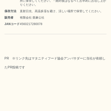
所に保管してください。・開封後はなるべくお早めにお召し上が
りください。
保存方法
直射日光、高温多湿を避け、涼しい場所で保管してください。
販売者
有限会社 亜麻公社
JANコード
4560217280078
PR ※リンク先はマタニティフード協会アンバサダーに当社が依頼し
たPR投稿です