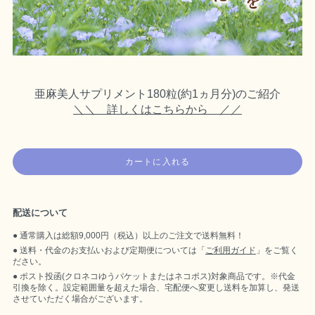
亜麻美人サプリメント180粒(約1ヵ月分)のご紹介
＼＼ 詳しくはこちらから ／／
カートに入れる
配送について
通常購入は総額9,000円（税込）以上のご注文で送料無料！
送料・代金のお支払いおよび定期便については「
ご利用ガイド
」をご覧く
ださい。
ポスト投函(クロネコゆうパケットまたはネコポス)対象商品です。※代金
引換を除く。設定範囲量を超えた場合、宅配便へ変更し送料を加算し、発送
させていただく場合がございます。