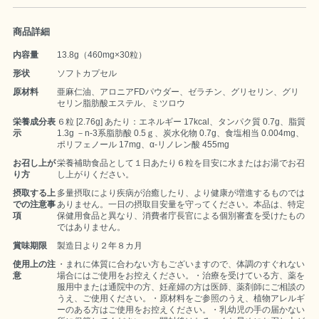
商品詳細
内容量
13.8g（460mg×30粒）
形状
ソフトカプセル
原材料
亜麻仁油、アロニアFDパウダー、ゼラチン、グリセリン、グリ
セリン脂肪酸エステル、ミツロウ
栄養成分表
６粒 [2.76g] あたり：エネルギー 17kcal、タンパク質 0.7g、脂質
示
1.3g －n-3系脂肪酸 0.5ｇ、炭水化物 0.7g、食塩相当 0.004mg、
ポリフェノール 17mg、α-リノレン酸 455mg
お召し上が
栄養補助食品として１日あたり６粒を目安に水またはお湯でお召
り方
し上がりください。
摂取する上
多量摂取により疾病が治癒したり、より健康が増進するものでは
での注意事
ありません。一日の摂取目安量を守ってください。本品は、特定
項
保健用食品と異なり、消費者庁長官による個別審査を受けたもの
ではありません。
賞味期限
製造日より２年８カ月
使用上の注
・まれに体質に合わない方もございますので、体調のすぐれない
意
場合にはご使用をお控えください。・治療を受けている方、薬を
服用中または通院中の方、妊産婦の方は医師、薬剤師にご相談の
うえ、ご使用ください。・原材料をご参照のうえ、植物アレルギ
ーのある方はご使用をお控えください。・乳幼児の手の届かない