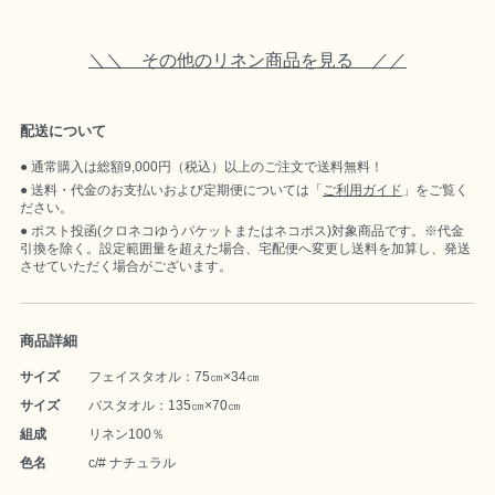
＼＼ その他のリネン商品を見る ／／
配送について
通常購入は総額9,000円（税込）以上のご注文で送料無料！
送料・代金のお支払いおよび定期便については「
ご利用ガイド
」をご覧く
ださい。
ポスト投函(クロネコゆうパケットまたはネコポス)対象商品です。※代金
引換を除く。設定範囲量を超えた場合、宅配便へ変更し送料を加算し、発送
させていただく場合がございます。
商品詳細
サイズ
フェイスタオル：75㎝×34㎝
サイズ
バスタオル：135㎝×70㎝
組成
リネン100％
色名
c/# ナチュラル