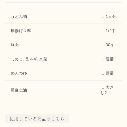
うどん麺
1人分
厚揚げ豆腐
1/2丁
豚肉
30g
しめじ､長ネギ､水菜
適量
めんつゆ
適量
大さ
亜麻仁油
じ2
使用している商品はこちら