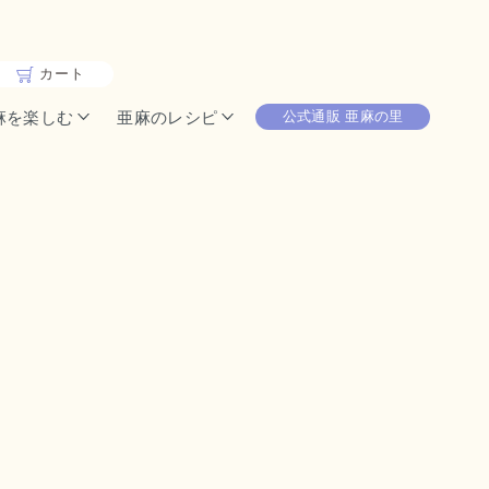
カート
麻を楽しむ
亜麻のレシピ
公式通販 亜麻の里