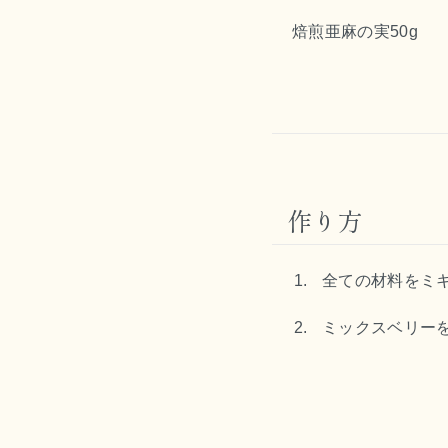
焙煎亜麻の実50g
作り方
全ての材料をミ
ミックスベリー