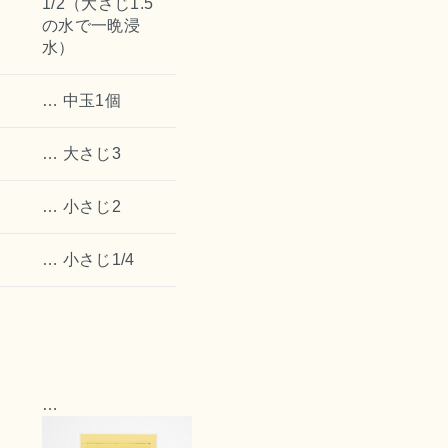
1/2（大さじ1.5
の水で一晩浸
水）
中玉1個
大さじ3
小さじ2
小さじ1/4