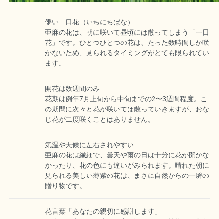
儚い一日花（いちにちばな）
亜麻の花は、朝に咲いて昼頃には散ってしまう「一日
花」です。ひとつひとつの花は、たった数時間しか咲
かないため、見られるタイミングがとても限られてい
ます。
開花は数週間のみ
花期は例年7月上旬から中旬までの2〜3週間程度。こ
の期間に次々と花が咲いては散っていきますが、おな
じ花が二度咲くことはありません。
気温や天候に左右されやすい
亜麻の花は繊細で、曇天や雨の日は十分に花が開かな
かったり、花の色にも違いがみられます。晴れた朝に
見られる美しい薄紫の花は、まさに自然からの一瞬の
贈り物です。
花言葉「あなたの親切に感謝します」