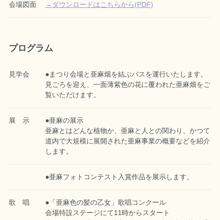
会場図面
→ダウンロードはこちらから(PDF)
プログラム
見学会
●まつり会場と亜麻畑を結ぶバスを運行いたします。
見ごろを迎え、一面薄紫色の花に覆われた亜麻畑をご
覧いただけます。
展 示
●亜麻の展示
亜麻とはどんな植物か、亜麻と人との関わり、かつて
道内で大規模に展開された亜麻事業の概要などを紹介
します。
●亜麻フォトコンテスト入賞作品を展示します。
歌 唱
●「亜麻色の髪の乙女」歌唱コンクール
会場特設ステージにて11時からスタート