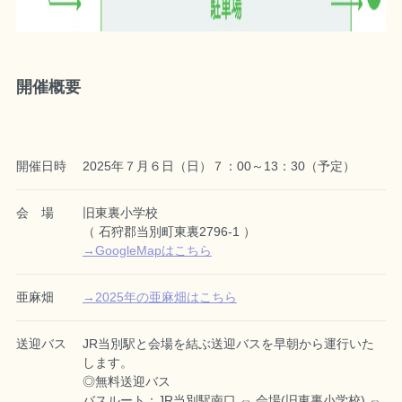
開催概要
開催日時
2025年７月６日（日）７：00～13：30（予定）
会 場
旧東裏小学校
（ 石狩郡当別町東裏2796-1 ）
→GoogleMapはこちら
亜麻畑
→2025年の亜麻畑はこちら
送迎バス
JR当別駅と会場を結ぶ送迎バスを早朝から運行いた
します。
◎無料送迎バス
バスルート：JR当別駅南口 ⇔ 会場(旧東裏小学校) ⇔