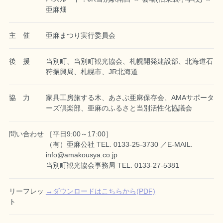
亜麻畑
主 催
亜麻まつり実行委員会
後 援
当別町、当別町観光協会、札幌開発建設部、北海道石
狩振興局、札幌市、JR北海道
協 力
家具工房旅する木、あさぶ亜麻保存会、AMAサポータ
ーズ倶楽部、亜麻のふるさと当別活性化協議会
問い合わせ
［平日9:00～17:00］
（有）亜麻公社 TEL. 0133-25-3730 ／E-MAIL.
info@amakousya.co.jp
当別町観光協会事務局 TEL. 0133-27-5381
リーフレッ
→ダウンロードはこちらから(PDF)
ト