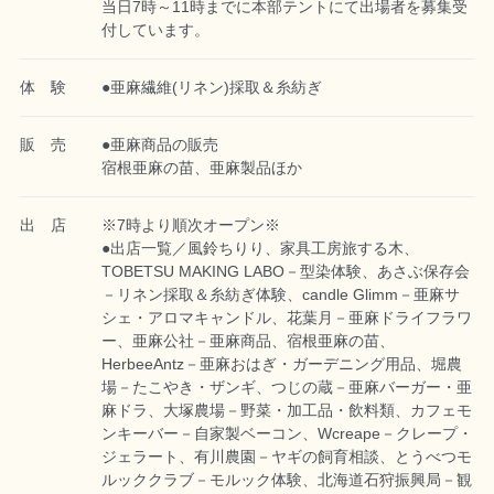
当日7時～11時までに本部テントにて出場者を募集受
付しています。
体 験
●亜麻繊維(リネン)採取＆糸紡ぎ
販 売
●亜麻商品の販売
宿根亜麻の苗、亜麻製品ほか
出 店
※7時より順次オープン※
●出店一覧／風鈴ちりり、家具工房旅する木、
TOBETSU MAKING LABO－型染体験、あさぶ保存会
－リネン採取＆糸紡ぎ体験、candle Glimm－亜麻サ
シェ・アロマキャンドル、花葉月－亜麻ドライフラワ
ー、亜麻公社－亜麻商品、宿根亜麻の苗、
HerbeeAntz－亜麻おはぎ・ガーデニング用品、堀農
場－たこやき・ザンギ、つじの蔵－亜麻バーガー・亜
麻ドラ、大塚農場－野菜・加工品・飲料類、カフェモ
ンキーバー－自家製ベーコン、Wcreape－クレープ・
ジェラート、有川農園－ヤギの飼育相談、とうべつモ
ルッククラブ－モルック体験、北海道石狩振興局－観