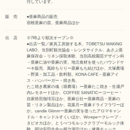
付しています。
販 売
●亜麻商品の販売
宿根亜麻の苗、亜麻商品ほか
出 店
※7時より順次オープン※
●出店一覧／家具工房旅する木、TOBETSU MAKING
LABO、当別町観光協会－レンタサイクル、あさぶ亜
麻保存会－リネン採取体験、当別高校園芸デザイン科
－亜麻仁油や亜麻の実、地元食材を使ったパウンドケ
ーキ販売、風鈴ちりりー亜麻もち結びほか、大塚農場
－野菜・加工品・飲料類、KONA CAFE－亜麻アイ
ス・ハンバーガー・焼き鳥、
たこ焼き農家の魂（堀農場）ー亜麻たこ焼き・生瀬戸
内レモネードほか、COFFEE SANATICーコーヒー・
自家焙煎珈琲豆ほか、亜麻公社ー亜麻商品・亜麻の
苗・リネン製品ほか、花葉月ー亜麻ドライフラワーほ
か、candle Glimmー亜麻の実を使ったアロマキャン
ドル・キャンドルすくいほか、Wcrepeークレープ・
タピオカほか、とうべつモルッククラブーモルック体
験、明治安田生命ー握力測定ほか・健康チェック