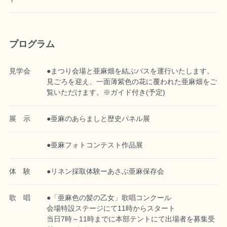
プログラム
見学会
●まつり会場と亜麻畑を結ぶバスを運行いたします。
見ごろを迎え、一面薄紫色の花に覆われた亜麻畑をご
覧いただけます。※ガイド付き(予定)
展 示
●亜麻のあらましと歴史パネル展
●亜麻フォトコンテスト作品展
体 験
●リネン採取体験ーあさぶ亜麻保存会
歌 唱
●「亜麻色の髪の乙女」歌唱コンクール
会場特設ステージにて11時からスタート
当日7時～11時までに本部テントにて出場者を募集受