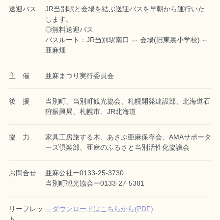
送迎バス
JR当別駅と会場を結ぶ送迎バスを早朝から運行いた
します。
◎無料送迎バス
バスルート：JR当別駅南口 ⇔ 会場(旧東裏小学校) ⇔
亜麻畑
主 催
亜麻まつり実行委員会
後 援
当別町、当別町観光協会、札幌開発建設部、北海道石
狩振興局、札幌市、JR北海道
協 力
家具工房旅する木、あさぶ亜麻保存会、AMAサポータ
ーズ倶楽部、亜麻のふるさと当別活性化協議会
お問合せ
亜麻公社ー0133-25-3730
当別町観光協会ー0133-27-5381
リーフレッ
→ダウンロードはこちらから(PDF)
ト