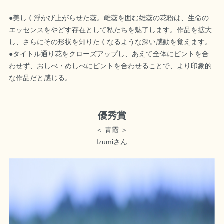
●美しく浮かび上がらせた蕊。雌蕊を囲む雄蕊の花粉は、生命の
エッセンスをやどす存在として私たちを魅了します。作品を拡大
し、さらにその形状を知りたくなるような深い感動を覚えます。
●タイトル通り花をクローズアップし、あえて全体にピントを合
わせず、おしべ・めしべにピントを合わせることで、より印象的
な作品だと感じる。
優秀賞
＜ 青霞 ＞
Izumiさん