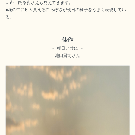
い声、踊る姿さえも見えてきます。
●花の中に所々見える白っぽさが朝日の様子をうまく表現してい
る。
佳作
＜ 朝日と共に ＞
池田賢司さん