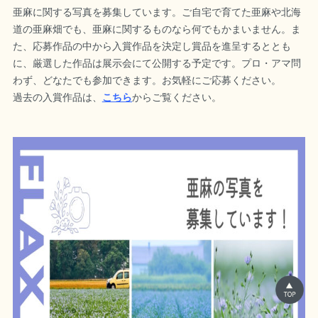
亜麻に関する写真を募集しています。ご自宅で育てた亜麻や北海
道の亜麻畑でも、亜麻に関するものなら何でもかまいません。ま
た、応募作品の中から入賞作品を決定し賞品を進呈するととも
に、厳選した作品は展示会にて公開する予定です。プロ・アマ問
わず、どなたでも参加できます。お気軽にご応募ください。
過去の入賞作品は、
こちら
からご覧ください。