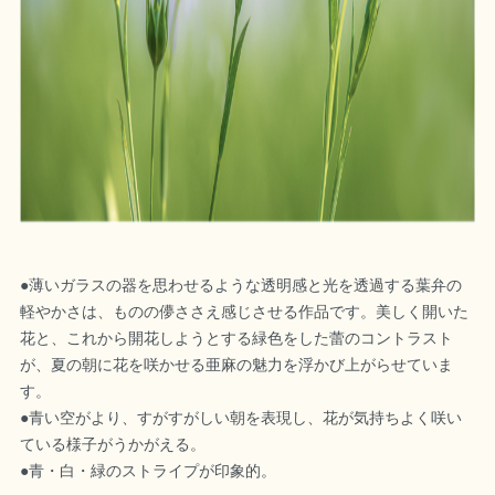
●薄いガラスの器を思わせるような透明感と光を透過する葉弁の
軽やかさは、ものの儚ささえ感じさせる作品です。美しく開いた
花と、これから開花しようとする緑色をした蕾のコントラスト
が、夏の朝に花を咲かせる亜麻の魅力を浮かび上がらせていま
す。
●青い空がより、すがすがしい朝を表現し、花が気持ちよく咲い
ている様子がうかがえる。
●青・白・緑のストライプが印象的。