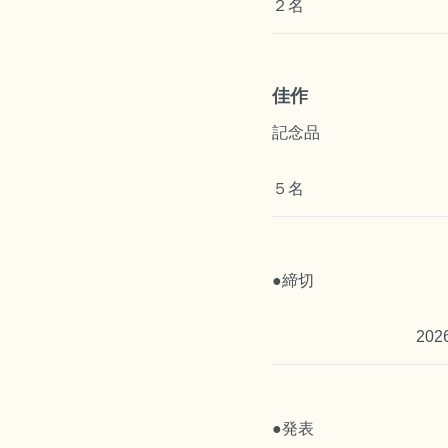
２名
佳作
記念品
５名
●締切
20
●発表