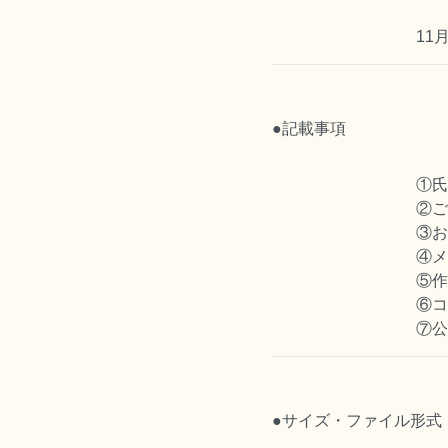
11
●記載事項
①氏
②ご
③お
④メ
⑤作
⑥コ
⑦公
●サイズ・ファイル形式