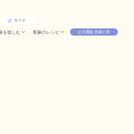
カート
麻を楽しむ
亜麻のレシピ
公式通販 亜麻の里