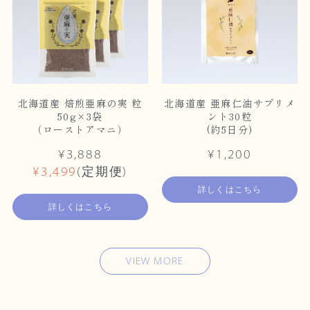
北海道産 焙煎亜麻の実 粒
北海道産 亜麻仁油サプリメ
50g×3袋
ント30粒
（ローストアマニ）
(約5日分)
¥3,888
¥1,200
¥3,499
(定期便)
詳しくはこちら
詳しくはこちら
VIEW MORE