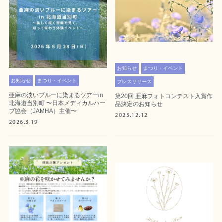
お知らせ
まつり・イベント
お知らせ
まつり・イベント
プレスリリース
亜麻の淡いブルーに染まるツアーin
第20回 亜麻フォトコンテスト入賞作
北海道当別町 〜日本メディカルハー
品決定のお知らせ
ブ協会（JAMHA）主催〜
2025.12.12
2026.3.19