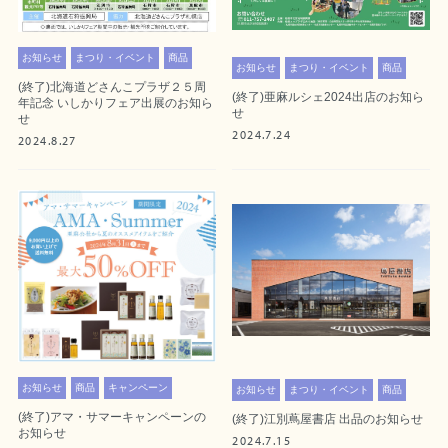
お知らせ
まつり・イベント
商品
お知らせ
まつり・イベント
商品
(終了)北海道どさんこプラザ２５周
(終了)亜麻ルシェ2024出店のお知ら
年記念 いしかりフェア出展のお知ら
せ
せ
2024.7.24
2024.8.27
お知らせ
商品
キャンペーン
お知らせ
まつり・イベント
商品
(終了)アマ・サマーキャンペーンの
(終了)江別蔦屋書店 出品のお知らせ
お知らせ
2024.7.15